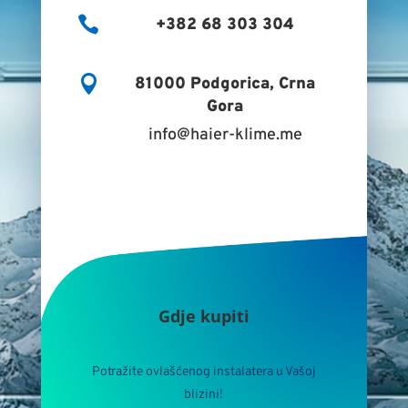

+382 68 303 304

81000 Podgorica, Crna
Gora
info@haier-klime.me
Gdje kupiti
Potražite ovlašćenog instalatera u Vašoj
blizini!