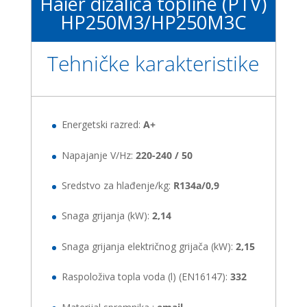
Haier dizalica topline (PTV)
HP250M3/HP250M3C
Tehničke karakteristike
Energetski razred:
A+
Napajanje V/Hz:
220-240 / 50
Sredstvo za hlađenje/kg:
R134a/0,9
Snaga grijanja (kW):
2,14
Snaga grijanja električnog grijača (kW):
2,15
Raspoloživa topla voda (l) (EN16147):
332