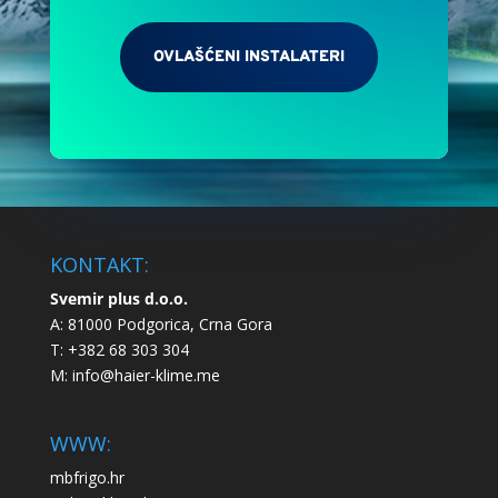
OVLAŠĆENI INSTALATERI
KONTAKT:
Svemir plus d.o.o.
A: 81000 Podgorica, Crna Gora
T: +382 68 303 304
M:
info@haier-klime.me
WWW:
mbfrigo.hr