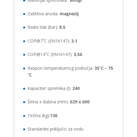
Materijal spremnika :
emajl
Zaštitna anoda:
magnezij
Radni tlak (bar):
8.5
COP@7˚C (EN16147):
3.1
COP@14˚C (EN16147):
3,56
Raspon temperaturnog područja:
35˚C – 75
˚C
Kapacitet spremika (l):
240
Širina x dubina (mm):
629 x 600
Težina (kg):
136
Standardni priključci za vodu