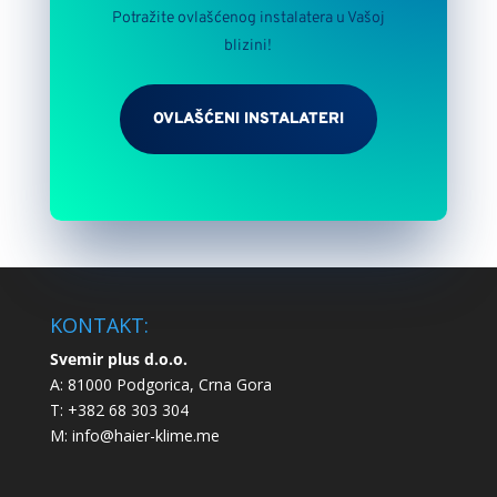
Potražite ovlašćenog instalatera u Vašoj
blizini!
OVLAŠĆENI INSTALATERI
KONTAKT:
Svemir plus d.o.o.
A: 81000 Podgorica, Crna Gora
T: +382 68 303 304
M:
info@haier-klime.me