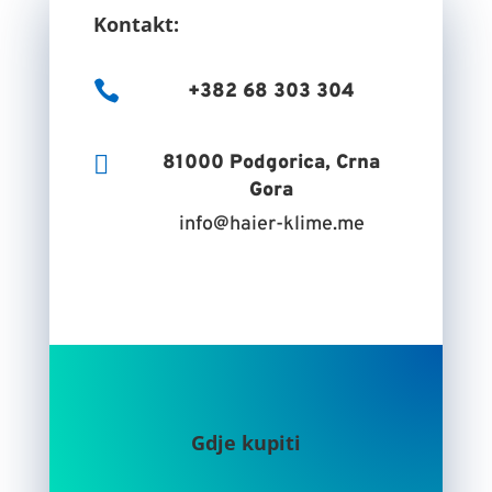
Kontakt:

+382 68 303 304

81000 Podgorica, Crna
Gora
info@haier-klime.me
Gdje kupiti