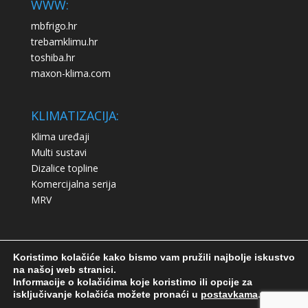
WWW:
mbfrigo.hr
trebamklimu.hr
toshiba.hr
maxon-klima.com
KLIMATIZACIJA:
Klima uređaji
Multi sustavi
Dizalice topline
Komercijalna serija
MRV
Koristimo kolačiće kako bismo vam pružili najbolje iskustvo
na našoj web stranici.
Informacije o kolačićima koje koristimo ili opcije za
Izjava o privatnosti
Upotreba kolačića
isključivanje kolačića možete pronaći u
postavkama
.