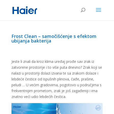
Frost Clean – samočišćenje s efektom
ubijanja bakterija
Jeste li znali da kroz klima uređaj prođe sav zrak iz
zatvorene prostorije i to više puta dnevno? Zrak koji se
nalazi u prostoriji dolazi izvana te sa zrakom dolaze i
lebdeće čestice od ispušnih plinova, čađe, prašine,
peludi … U većim gradovima, pogotovo u područjima s
frekventnijim prometom, zrak je još zagađeniji i ima
znatno veći udio lebdećih čestica.