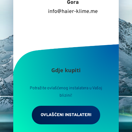
Gora
info@haier-klime.me
Gdje kupiti
Potražite ovlašćenog instalatera u Vašoj
blizini!
OVLAŠĆENI INSTALATERI