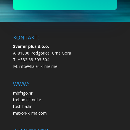
KONTAKT:
Svemir plus d.o.o.
A: 81000 Podgorica, Crna Gora
T: +382 68 303 304
M:
info@haier-klime.me
WWW:
mbfrigo.hr
trebamklimu.hr
toshiba.hr
maxon-klima.com