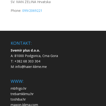
SV. IVAN ZELINA
Hrvatska
Phone:
099/2069221
KONTAKT:
Svemir plus d.o.o.
A: 81000 Podgorica, Crna Gora
T: +382 68 303 304
M:
info@haier-klime.me
WWW:
mbfrigo.hr
trebamklimu.hr
toshiba.hr
maxon-klima.com