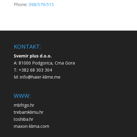
Phone:
098/579/515
KONTAKT:
Svemir plus d.o.o.
A: 81000 Podgorica, Crna Gora
T: +382 68 303 304
M:
info@haier-klime.me
WWW:
mbfrigo.hr
trebamklimu.hr
toshiba.hr
maxon-klima.com