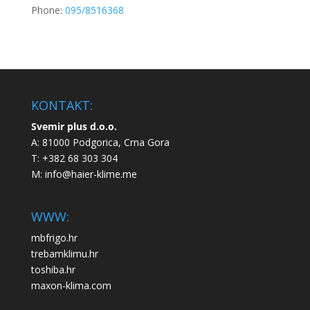
Phone:
095/8516368
KONTAKT:
Svemir plus d.o.o.
A: 81000 Podgorica, Crna Gora
T: +382 68 303 304
M:
info@haier-klime.me
WWW:
mbfrigo.hr
trebamklimu.hr
toshiba.hr
maxon-klima.com