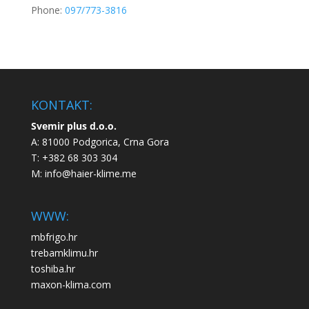
Phone:
097/773-3816
KONTAKT:
Svemir plus d.o.o.
A: 81000 Podgorica, Crna Gora
T: +382 68 303 304
M:
info@haier-klime.me
WWW:
mbfrigo.hr
trebamklimu.hr
toshiba.hr
maxon-klima.com