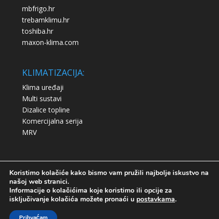
mbfrigo.hr
trebamklimu.hr
toshiba.hr
maxon-klima.com
KLIMATIZACIJA:
Klima uređaji
Multi sustavi
Dizalice topline
Komercijalna serija
MRV
Koristimo kolačiće kako bismo vam pružili najbolje iskustvo na
našoj web stranici.
Informacije o kolačićima koje koristimo ili opcije za
Izjava o privatnosti
Upotreba kolačića
isključivanje kolačića možete pronaći u
postavkama
.
Prihvaćam