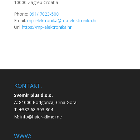
10000
Zagreb
Croatia
Phone:
091/ 7823-500
Email:
mp-elektronika@mp-elektronika.hr
Url:
https://mp-elektronika.hr
KONTAKT:
Svemir plus d.o.o.
A: 81000 Podgorica, Crna Gora
T: +382 68 303 304
M:
info@haier-klime.me
WWW: