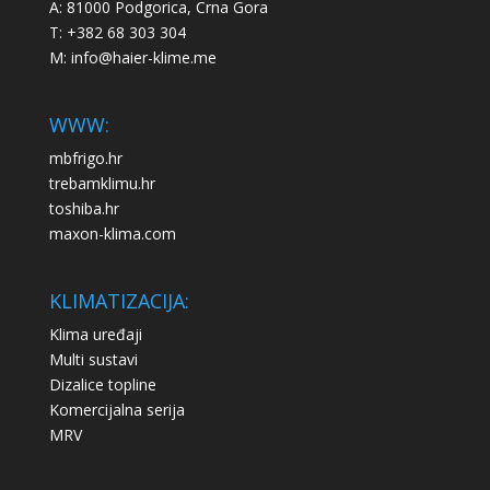
A: 81000 Podgorica, Crna Gora
T: +382 68 303 304
M:
info@haier-klime.me
WWW:
mbfrigo.hr
trebamklimu.hr
toshiba.hr
maxon-klima.com
KLIMATIZACIJA:
Klima uređaji
Multi sustavi
Dizalice topline
Komercijalna serija
MRV