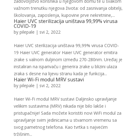
zadovoljstvo korisnika u njegovom domu te u svakom
važnom trenutku njegova života: od zasnivanja obitelji,
školovanja, zaposlenja, kupovine prve nekretnine,...
Haier UVC sterilizacija uništava 99,99% virusa
COVID-19
by
pilepale
|
svi 2, 2022
Haier UVC sterilizacija uništava 99,99% virusa COVID-
19 Haier UVC generator Haier UVC generator emitira
zrake s valnom duljinom između 270-280nm. Uređaj je
instaliran na isparivaču i generira zrake u blizini ulaza
zraka s desne na lijevu stranu kada je funkcija...
Haier Wi-Fi modul MRV sustavi
by
pilepale
|
svi 2, 2022
Haier Wi-Fi modul MRV sustavi Daljinsko upravljanje
velikim sustavima (MRV) nikada nije bilo lakše i
pristupačnije! Sada možete koristiti novi WiFi modul za
upravljanje svim jedinicama u stvarnom vremenu sa
svog pametnog telefona. Kao tvrtka s najvećim
tržišnim...